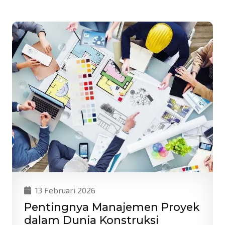
13 Februari 2026
Pentingnya Manajemen Proyek
dalam Dunia Konstruksi