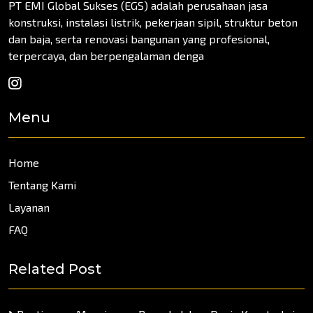
PT EMI Global Sukses (EGS) adalah perusahaan jasa
konstruksi, instalasi listrik, pekerjaan sipil, struktur beton
dan baja, serta renovasi bangunan yang profesional,
terpercaya, dan berpengalaman denga
Menu
Home
Tentang Kami
Layanan
FAQ
Related Post