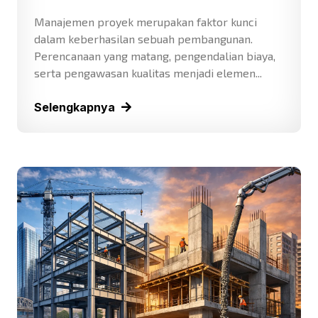
Manajemen proyek merupakan faktor kunci
dalam keberhasilan sebuah pembangunan.
Perencanaan yang matang, pengendalian biaya,
serta pengawasan kualitas menjadi elemen...
Selengkapnya